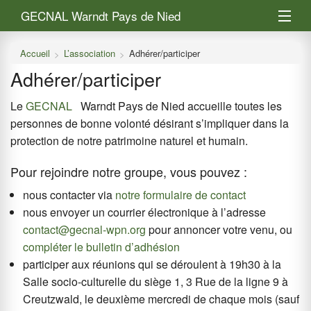
GECNAL Warndt Pays de Nied
L’association
Accueil
L’association
Adhérer/participer
Adhérer/participer
Warndt et Pays de Nied
Le
GECNAL
Warndt Pays de Nied accueille toutes les
Saisir mes observations
personnes de bonne volonté désirant s’impliquer dans la
protection de notre patrimoine naturel et humain.
Pour rejoindre notre groupe, vous pouvez :
nous contacter via
notre formulaire de contact
nous envoyer un courrier électronique à l’adresse
contact@gecnal-wpn.org
pour annoncer votre venu, ou
compléter le bulletin d’adhésion
participer aux réunions qui se déroulent à 19h30 à la
Salle socio-culturelle du siège 1, 3 Rue de la ligne 9 à
Creutzwald, le deuxième mercredi de chaque mois (sauf