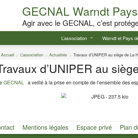
GECNAL Warndt Pays 
Agir avec le GECNAL, c’est protége
L’association
Warndt et Pays d
Accueil
L’association
Actualités
Présentation
Travaux d’UNIPER au siège de La 
Description
Travaux d’UNIPER au siège
Adhérer/participer
Milieux naturels
e
GECNAL
a veillé à la prise en compte de l’ensemble des es
Contacts
Faune & Flore 
Comptes-rendus de réunion
Histoire & patri
Actualités
Nos activités
ntact
Mentions légales
Espace privé
Plan d