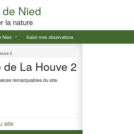
de Nied
r la nature
e Nied
Saisir mes observations
Houve 2
 de La Houve 2
pèces remarquables du site.
remarquables
moine
u site