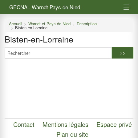
GECNAL Warndt Pays de Nied
L’association
Accueil
Warndt et Pays de Nied
Description
Bisten-en-Lorraine
Warndt et Pays de Nied
Bisten-en-Lorraine
Saisir mes observations
Contact
Mentions légales
Espace privé
Plan du site