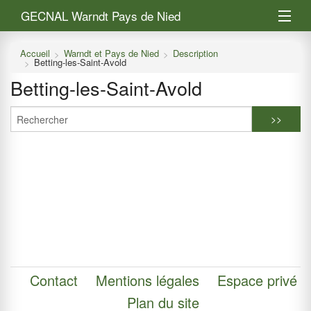
GECNAL Warndt Pays de Nied
L’association
Accueil
Warndt et Pays de Nied
Description
Betting-les-Saint-Avold
Warndt et Pays de Nied
Betting-les-Saint-Avold
Saisir mes observations
Contact
Mentions légales
Espace privé
Plan du site