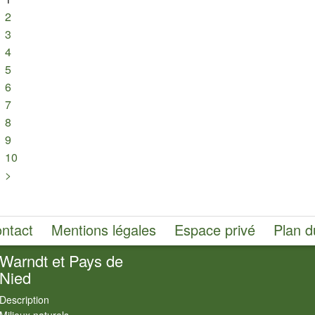
2
3
4
5
6
7
8
9
10
>
ntact
Mentions légales
Espace privé
Plan d
Warndt et Pays de
Nied
Description
Milieux naturels