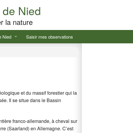
de Nied
r la nature
e Nied
Saisir mes observations
remarquables
logique et du massif forestier qui la
moine
ée. Il se situe dans le Bassin
ontière franco-allemande, à cheval sur
Sarre (Saarland) en Allemagne. C’est