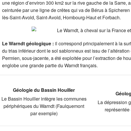
Charte biodiversité
une région d’environ 300 km2 sur la rive gauche de la Sarre, a
ceinturée par une ligne de crêtes qui va de Bérus à Spicheren
lès-Saint-Avold, Saint-Avold, Hombourg-Haut et Forbach.
Le Warndt géologique :
il correspond principalement à la surf
du trias inférieur dont le sol sablonneux est issu de l’altérati
Permien, sous-jacente, a été exploitée pour l’extraction de houi
englobe une grande partie du Warndt français.
Géologie du Bassin Houiller
Géolog
Le Bassin Houiller intègre les communes
La dépression g
périphériques du Warndt (Faulquemont
représentée 
par exemple)