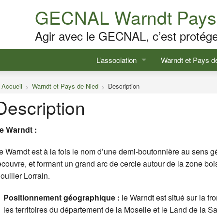
GECNAL Warndt Pays 
Agir avec le GECNAL, c’est protége
L’association
Warndt et Pays d
Accueil
Warndt et Pays de Nied
Présentation
Description
Description
Description
Adhérer/participer
Milieux naturels
e Warndt :
Contacts
Faune & Flore 
e Warndt est à la fois le nom d’une demi-boutonnière au sens géo
Comptes-rendus de réunion
Histoire & patri
ecouvre, et formant un grand arc de cercle autour de la zone bois
Actualités
ouiller Lorrain.
Nos activités
Positionnement géographique :
le Warndt est situé sur la fr
les territoires du département de la Moselle et le Land de la 